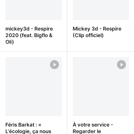
mickey3d - Respire
Mickey 3d - Respire
2020 (feat. Bigflo &
(Clip officiel)
Oli)
mickey3d - Respire 2020
Mickey 3d - Respire (Clip
(feat. Bigflo & Oli)
officiel)
Féris Barkat : «
À votre service -
L'écologie, ça nous
Regarder le