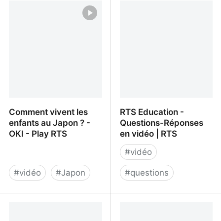
à démasquer les images
mais comment ça
créées par l'IA ! - OKI -
fonctionne ? - OKI - Play
Play RTS
RTS
Comment vivent les
RTS Education -
enfants au Japon ? -
Questions-Réponses
OKI - Play RTS
en vidéo | RTS
#
vidéo
#
vidéo
#
Japon
#
questions
Comment vivent les
RTS Education -
enfants au Japon ? - OKI
Questions-Réponses en
- Play RTS
vidéo | RTS