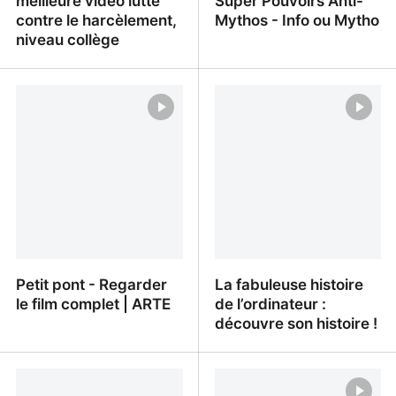
meilleure vidéo lutte
Super Pouvoirs Anti-
contre le harcèlement,
Mythos - Info ou Mytho
niveau collège
Prix Non au harcèlement
Réagir à froid quand
2025 : meilleure vidéo
c'est trop chaud / Super
lutte contre le
Pouvoirs Anti-Mythos -
harcèlement, niveau
Info ou Mytho
collège
Petit pont - Regarder
La fabuleuse histoire
le film complet | ARTE
de l’ordinateur :
découvre son histoire !
Petit pont - Regarder le
La fabuleuse histoire de
film complet | ARTE
l’ordinateur : découvre