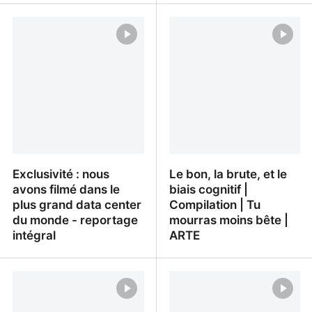
Pourquoi tu triches avec
Tuto WhatsApp : 5
tes potes ! Albert
réglages pour renforcer
Moukheiber - Info ou
la sécurité de ton compte
Mytho
- Geek Junior -
Exclusivité : nous
Le bon, la brute, et le
avons filmé dans le
biais cognitif |
plus grand data center
Compilation | Tu
du monde - reportage
mourras moins bête |
intégral
ARTE
Exclusivité : nous avons
Le bon, la brute, et le
filmé dans le plus grand
biais cognitif |
data center du monde -
Compilation | Tu mourras