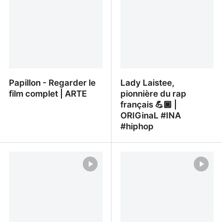
reportage intégral
moins bête | ARTE
Papillon - Regarder le
Lady Laistee,
film complet | ARTE
pionnière du rap
français 💪🏾 |
ORIGinaL #INA
#hiphop
Papillon - Regarder le
Lady Laistee, pionnière
film complet | ARTE
du rap français 💪🏾 |
ORIGinaL #INA #hiphop