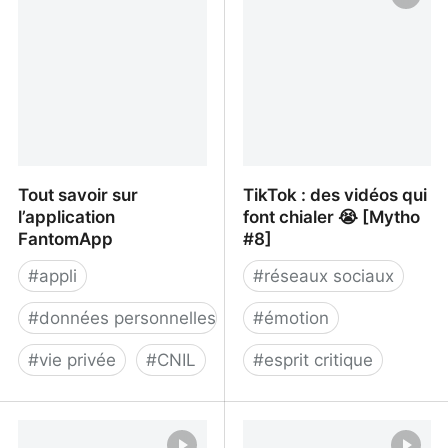
son histoire !
Tout savoir sur
TikTok : des vidéos qui
l’application
font chialer 😭 [Mytho
FantomApp
#8]
#
appli
#
réseaux sociaux
#
données personnelles
#
émotion
#
vie privée
#
CNIL
#
esprit critique
Tout savoir sur
TikTok : des vidéos qui
l’application FantomApp
font chialer 😭 [Mytho