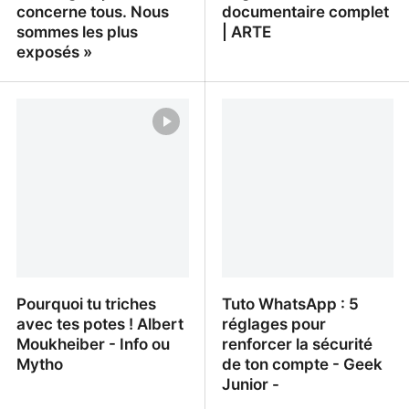
concerne tous. Nous
documentaire complet
sommes les plus
| ARTE
exposés »
Féris Barkat : «
À votre service -
L'écologie, ça nous
Regarder le
concerne tous. Nous
documentaire complet |
sommes les plus exposés
ARTE
»
Pourquoi tu triches
Tuto WhatsApp : 5
avec tes potes ! Albert
réglages pour
Moukheiber - Info ou
renforcer la sécurité
Mytho
de ton compte - Geek
Junior -