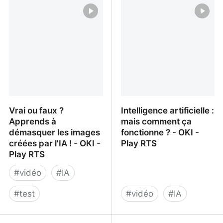
ses propres recherches
ILLUSIONS D'OPTIQUE
ARNAQUENT VOTRE
CERVEAU
Vrai ou faux ?
Intelligence artificielle :
Apprends à
mais comment ça
démasquer les images
fonctionne ? - OKI -
créées par l'IA ! - OKI -
Play RTS
Play RTS
#
vidéo
#
IA
#
test
#
vidéo
#
IA
Vrai ou faux ? Apprends
Intelligence artificielle :